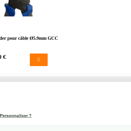
uder pour câble Ø5.9mm GCC
0 €
té
Votre compte
us
Mon compte
Personnaliser ?
Suivi de commande
les