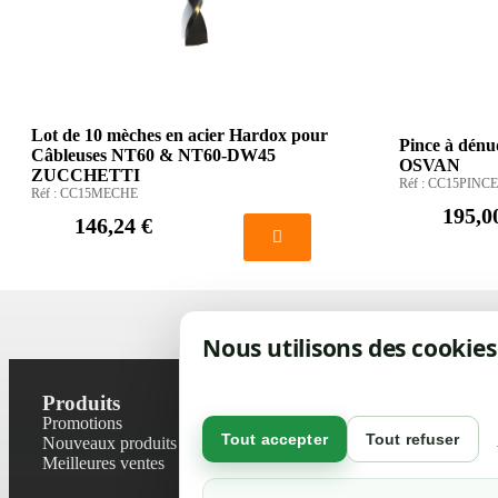
Lot de 10 mèches en acier Hardox pour
Pince à dén
Câbleuses NT60 & NT60-DW45
OSVAN
ZUCCHETTI
Réf :
CC15PINCE
Réf :
CC15MECHE
195,0
146,24 €
Nous utilisons des cookies
Produits
Notre socié
Promotions
Contactez-no
Tout accepter
Tout refuser
Nouveaux produits
Plan du site
Meilleures ventes
Magasin
Mentions léga