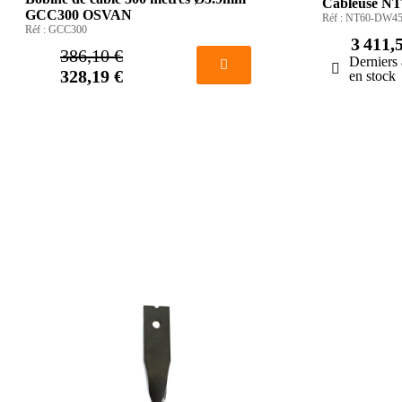
Câbleuse 
GCC300 OSVAN
Réf :
NT60-DW4
Réf :
GCC300
3 411,
386,10 €
Derniers 
328,19 €
en stock