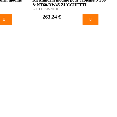
ndrin modifié
Kit Mandrin modifié pour câbleuse NT60
& NT60-DW45 ZUCCHETTI
Réf :
CC15M-NT60
263,24 €