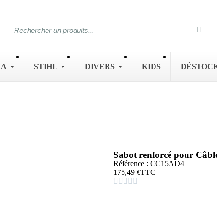
NA
STIHL
DIVERS
KIDS
DÉSTOC
Sabot renforcé pour Câ
Référence : CC15AD4
175,49 €
TTC




