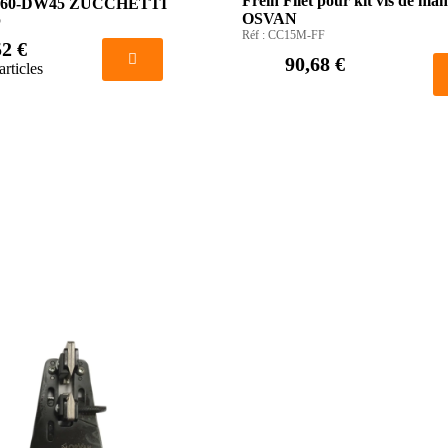
Frein Filet pour kit vis de ma
NT60-DW45 ZUCCHETTI
OSVAN
5
Réf :
CC15M-FF
52 €
90,68 €
articles