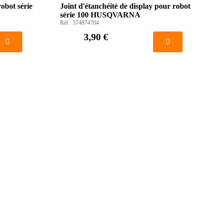
obot série
Joint d'étanchéité de display pour robot
série 100 HUSQVARNA
Réf :
574874704
3,90 €