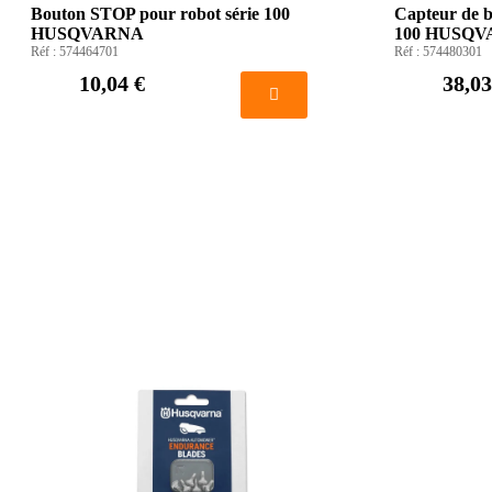
Bouton STOP pour robot série 100
Capteur de b
HUSQVARNA
100 HUSQ
Réf :
574464701
Réf :
574480301
10,04 €
38,03