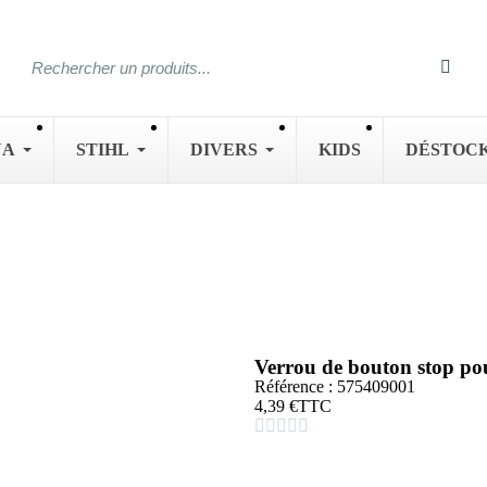
NA
STIHL
DIVERS
KIDS
DÉSTOC
Verrou de bouton stop p
Référence : 575409001
4,39 €
TTC




