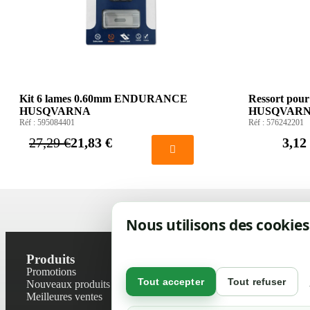
Kit 6 lames 0.60mm ENDURANCE
Ressort pour
HUSQVARNA
HUSQVAR
Réf :
595084401
Réf :
576242201
27,29 €
21,83 €
3,12
Nous utilisons des cookies
Produits
Notre socié
Promotions
Contactez-no
Tout accepter
Tout refuser
Nouveaux produits
Plan du site
Meilleures ventes
Magasin
Mentions léga