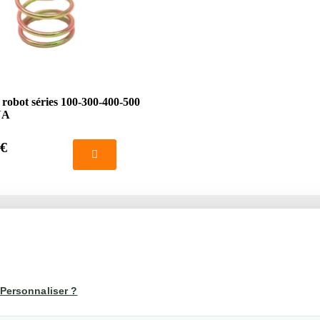
 robot séries 100-300-400-500
NA
 €
té
Votre compte
us
Mon compte
Personnaliser ?
Suivi de commande
les