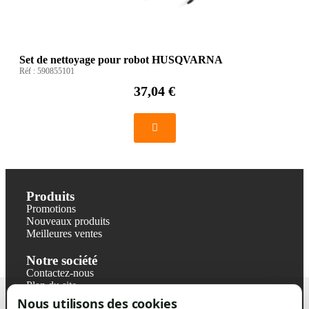
Set de nettoyage pour robot HUSQVARNA
Réf :
590855101
37,04 €
Produits
Promotions
Nouveaux produits
Meilleures ventes
Notre société
Contactez-nous
Plan du site
Magasin
Nous utilisons des cookies