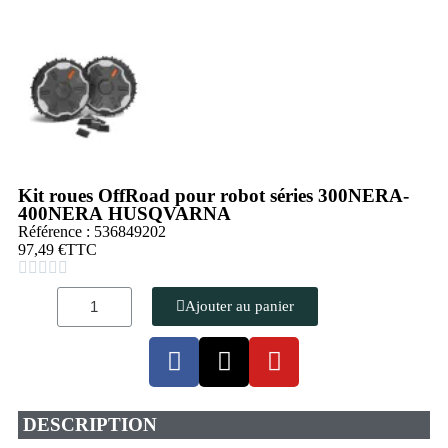
Kit roues OffRoad pour robot séries 300NERA-
400NERA HUSQVARNA
Référence : 536849202
97,49 €
TTC





Ajouter au panier
DESCRIPTION