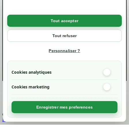
Mentions légales
Conditions générales de ventes
Livraisons et retraits
Politique de confidentialité RGPD
Tout accepter
Votre compte
Mon compte
Tout refuser
Suivi de commande
Informations
Personnaliser ?
info@green-tech-shop.com
Cookies analytiques
Cookies marketing
Created by
Nageoconcept
Enregistrer mes preferences
Chargement...
Retour en haut