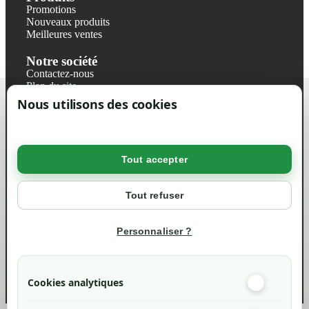
Promotions
Nouveaux produits
Meilleures ventes
Notre société
Contactez-nous
Plan du site
Magasin
Nous utilisons des cookies
Mentions légales
Conditions générales de ventes
Livraisons et retraits
Politique de confidentialité RGPD
Tout accepter
Votre compte
Mon compte
Tout refuser
Suivi de commande
Informations
Personnaliser ?
info@green-tech-shop.com
Cookies analytiques