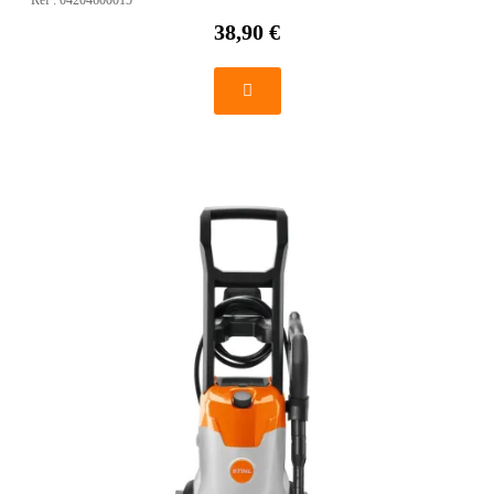
Réf :
04204600015
38,90 €