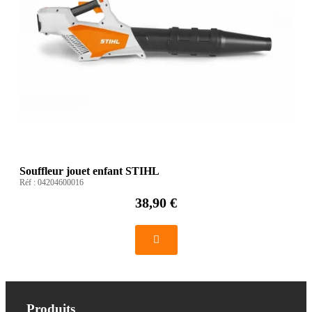
Souffleur jouet enfant STIHL
Réf :
04204600016
38,90 €
Produits