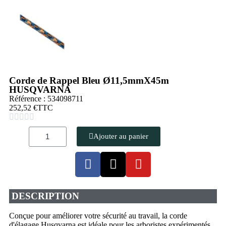
Corde de Rappel Bleu Ø11,5mmX45m
HUSQVARNA
Référence : 534098711
252,52 €
TTC





Ajouter au panier
DESCRIPTION
Conçue pour améliorer votre sécurité au travail, la corde
d'élagage Husqvarna est idéale pour les arboristes expérimentés