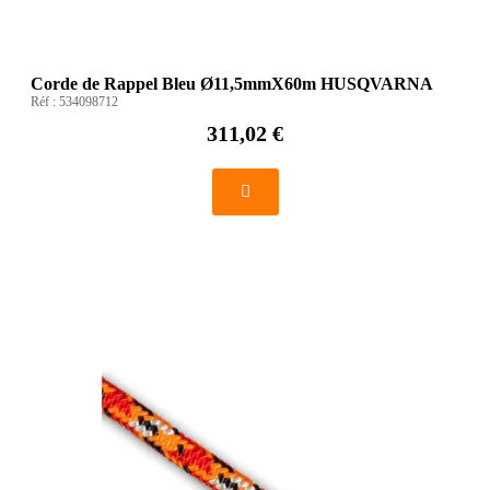
Corde de Rappel Bleu Ø11,5mmX60m HUSQVARNA
Réf :
534098712
311,02 €