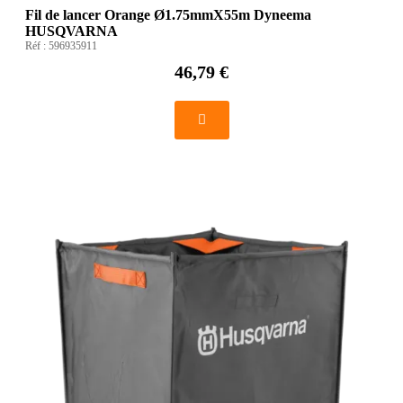
Fil de lancer Orange Ø1.75mmX55m Dyneema
HUSQVARNA
Réf :
596935911
46,79 €