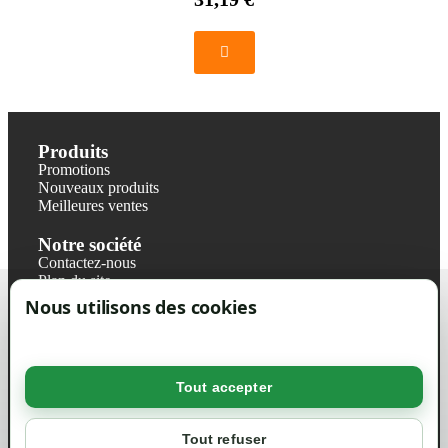
Produits
Promotions
Nouveaux produits
Meilleures ventes
Notre société
Contactez-nous
Plan du site
Magasin
Nous utilisons des cookies
Mentions légales
Conditions générales de ventes
Livraisons et retraits
Politique de confidentialité RGPD
Tout accepter
Votre compte
Mon compte
Tout refuser
Suivi de commande