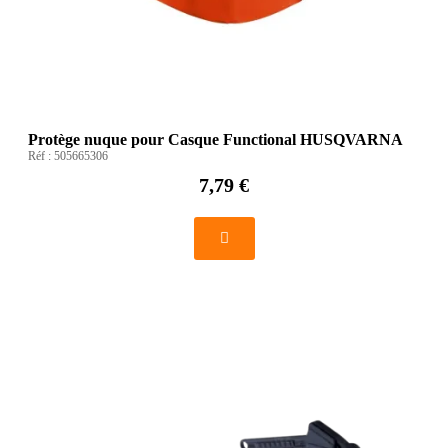
Protège nuque pour Casque Functional HUSQVARNA
Réf :
505665306
7,79 €