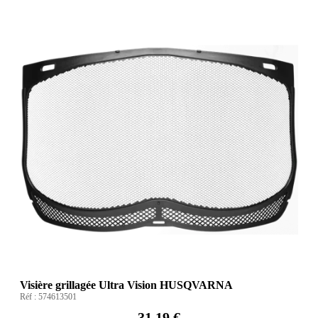
Visière grillagée Ultra Vision HUSQVARNA
Réf :
574613501
31,19 €