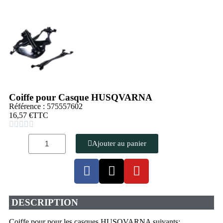
Coiffe pour Casque HUSQVARNA
Référence : 575557602
16,57 €
TTC





Ajouter au panier
DESCRIPTION
Coiffe pour pour les casques HUSQVARNA suivants: