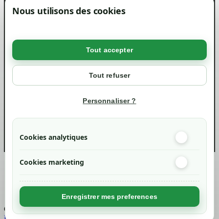
Magasin
Nous utilisons des cookies
Mentions légales
Conditions générales de ventes
Livraisons et retraits
Politique de confidentialité RGPD
Tout accepter
Votre compte
Mon compte
Tout refuser
Suivi de commande
Informations
Personnaliser ?
info@green-tech-shop.com
Cookies analytiques
Cookies marketing
Created by
Nageoconcept
Enregistrer mes preferences
Chargement...
Retour en haut