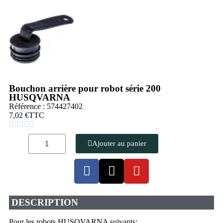
Bouchon arrière pour robot série 200
HUSQVARNA
Référence : 574427402
7,02 €
TTC





Ajouter au panier
DESCRIPTION
Pour les robots HUSQVARNA suivants: