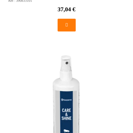
Réf :
590855101
37,04 €