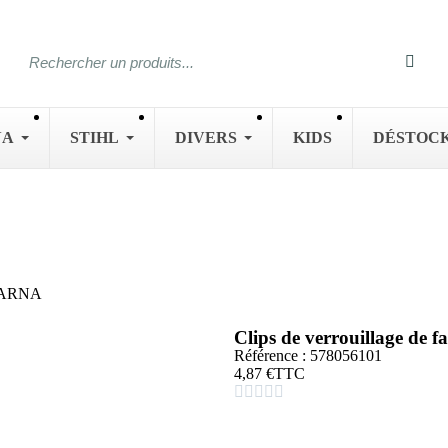
NA
STIHL
DIVERS
KIDS
DÉSTOC
SQVARNA
Clips de verrouillage de
Référence : 578056101
4,87 €
TTC




