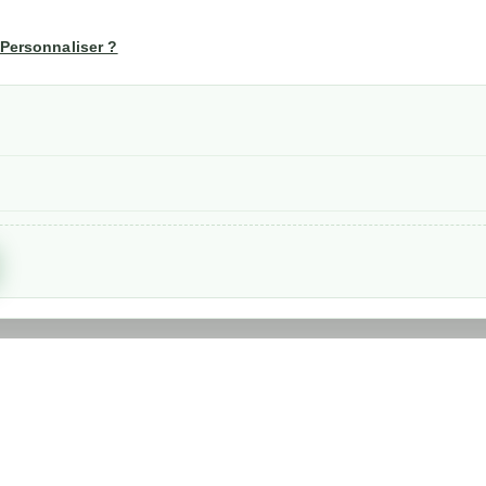
té
Votre compte
us
Mon compte
Personnaliser ?
Suivi de commande
les
nérales de ventes
etraits
confidentialité RGPD
Created by
Nageoconcept