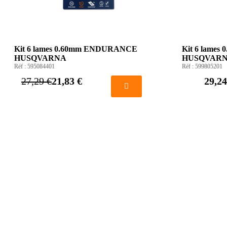
Kit 6 lames 0.60mm ENDURANCE
Kit 6 lame
HUSQVARNA
HUSQVAR
Réf :
595084401
Réf :
599805201
27,29 €
21,83 €
29,24