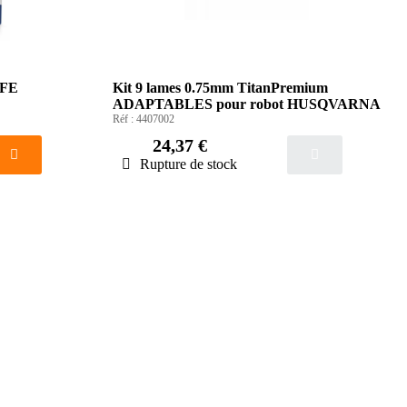
IFE
Kit 9 lames 0.75mm TitanPremium
ADAPTABLES pour robot HUSQVARNA
Réf :
4407002
24,37 €
Rupture de stock