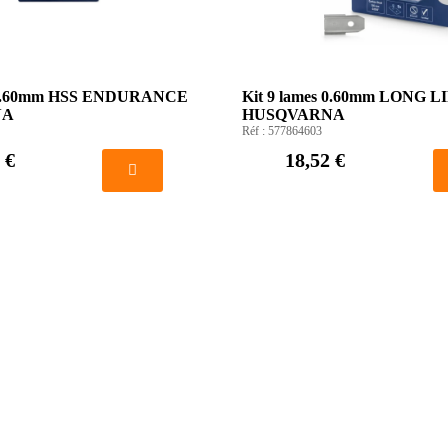
s 0.60mm HSS ENDURANCE
Kit 9 lames 0.60mm LONG L
NA
HUSQVARNA
Réf :
577864603
 €
18,52 €