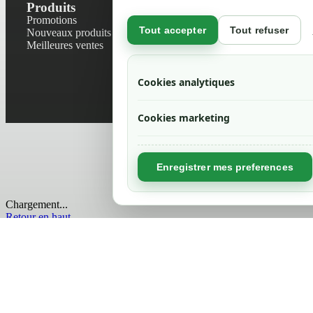
Produits
Notre socié
Promotions
Contactez-no
Tout accepter
Tout refuser
Nouveaux produits
Plan du site
Meilleures ventes
Magasin
Mentions léga
Conditions gé
Cookies analytiques
Livraisons et r
Politique de 
Cookies marketing
Enregistrer mes preferences
Chargement...
Retour en haut