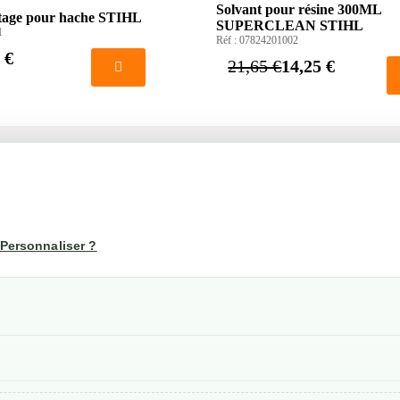
Solvant pour résine 300ML
ûtage pour hache STIHL
SUPERCLEAN STIHL
1
Réf :
07824201002
 €
21,65 €
14,25 €
té
Votre compte
us
Mon compte
Personnaliser ?
Suivi de commande
les
nérales de ventes
etraits
confidentialité RGPD