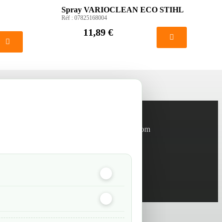
Spray VARIOCLEAN ECO STIHL
Réf :
07825168004
11,89 €
Informations
info@green-tech-shop.com