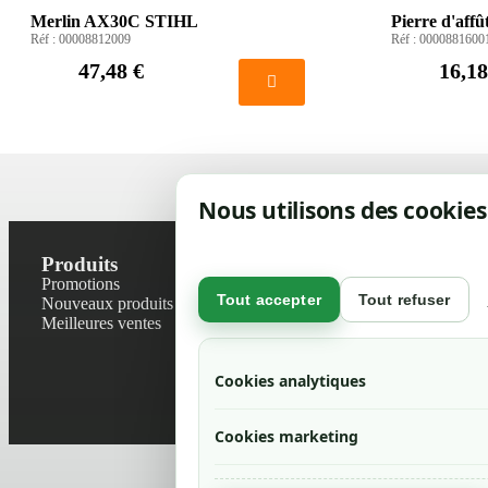
Merlin AX30C STIHL
Pierre d'aff
Réf :
00008812009
Réf :
0000881600
47,48 €
16,18
Nous utilisons des cookies
Produits
Notre socié
Promotions
Contactez-no
Tout accepter
Tout refuser
Nouveaux produits
Plan du site
Meilleures ventes
Magasin
Mentions léga
Conditions gé
Cookies analytiques
Livraisons et r
Politique de 
Cookies marketing