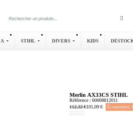
NA
STIHL
DIVERS
KIDS
DÉSTOC
Merlin AX33CS STIHL
Référence : 00008812011
112,32 €
101,09 €
Économisez 




