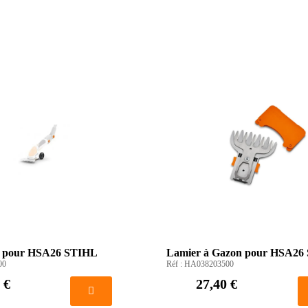
es pour HSA26 STIHL
Lamier à Gazon pour HSA26
00
Réf :
HA038203500
 €
27,40 €