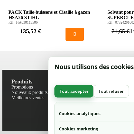
PACK Taille-buissons et Cisaille à gazon
Solvant pour
HSA26 STIHL
SUPERCLE
Réf :
HA030113506
Réf :
0782420100
135,52 €
21,65 €
1
Nous utilisons des cookies
Produits
Notre socié
Promotions
Contactez-no
Tout accepter
Tout refuser
Nouveaux produits
Plan du site
Meilleures ventes
Magasin
Mentions léga
Conditions gé
Cookies analytiques
Livraisons et r
Politique de 
Cookies marketing