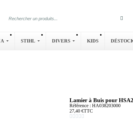
NA
STIHL
DIVERS
KIDS
DÉSTOC
Lamier à Buis pour HSA
Référence : HA038203000
27,40 €
TTC




