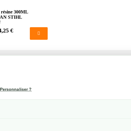
 résine 300ML
AN STIHL
2
4,25 €
té
Votre compte
us
Mon compte
Personnaliser ?
Suivi de commande
les
nérales de ventes
etraits
confidentialité RGPD