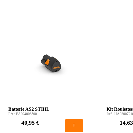
Batterie AS2 STIHL
Kit Roulett
Réf :
EA024006500
Réf :
HA0300721
40,95 €
14,63