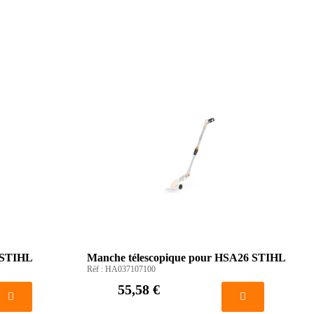
 STIHL
Manche télescopique pour HSA26 STIHL
Réf :
HA037107100
55,58 €