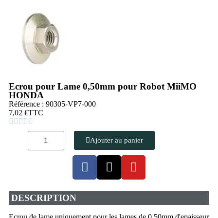
Ecrou pour Lame 0,50mm pour Robot MiiMO
HONDA
Référence : 90305-VP7-000
7,02 €
TTC





Ajouter au panier
DESCRIPTION
Ecrou de lame uniquement pour les lames de 0,50mm d'epaisseur