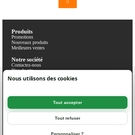
Produits
Promotions
Nouveaux produits
Meilleures ventes
Notre société
Contactez-nous
Plan du site
Magasin
Nous utilisons des cookies
Mentions légales
Conditions générales de ventes
Livraisons et retraits
Politique de confidentialité RGPD
Tout accepter
Votre compte
Mon compte
Tout refuser
Suivi de commande
Informations
Personnaliser ?