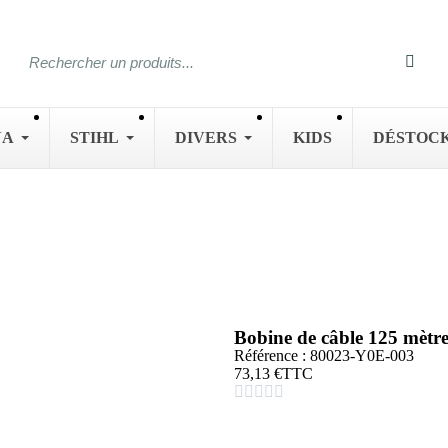
NA
STIHL
DIVERS
KIDS
DÉSTOC
Bobine de câble 125 mè
Référence : 80023-Y0E-003
73,13 €
TTC




