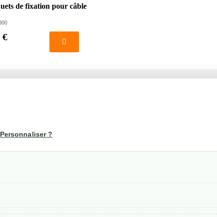
uets de fixation pour câble
000
 €
té
Votre compte
us
Mon compte
Personnaliser ?
Suivi de commande
les
nérales de ventes
etraits
confidentialité RGPD