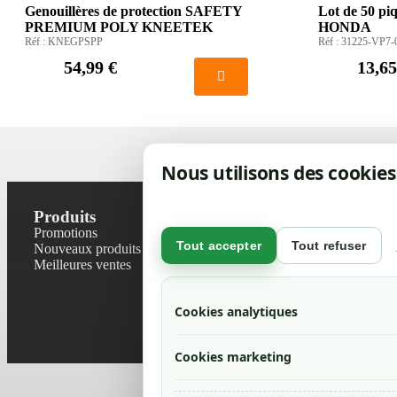
Genouillères de protection SAFETY
Lot de 50 piq
PREMIUM POLY KNEETEK
HONDA
Réf :
KNEGPSPP
Réf :
31225-VP7-
54,99 €
13,65
Nous utilisons des cookies
Produits
Notre socié
Promotions
Contactez-no
Tout accepter
Tout refuser
Nouveaux produits
Plan du site
Meilleures ventes
Magasin
Mentions léga
Conditions gé
Cookies analytiques
Livraisons et r
Politique de 
Cookies marketing