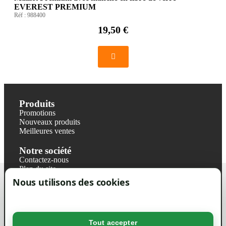
EVEREST PREMIUM
Réf :
988400
19,50 €
Produits
Promotions
Nouveaux produits
Meilleures ventes
Notre société
Contactez-nous
Plan du site
Magasin
Nous utilisons des cookies
Mentions légales
Conditions générales de ventes
Livraisons et retraits
Politique de confidentialité RGPD
Tout accepter