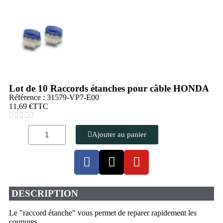
Lot de 10 Raccords étanches pour câble HONDA
Référence : 31579-VP7-E00
11,69 €
TTC





Ajouter au panier
DESCRIPTION
Le "raccord étanche" vous permet de reparer rapidement les
coupures.