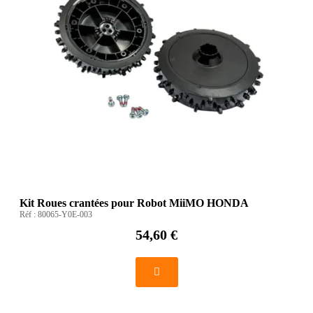
Kit Roues crantées pour Robot MiiMO HONDA
Réf :
80065-Y0E-003
54,60 €