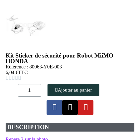
Kit Sticker de sécurité pour Robot MiiMO
HONDA
Référence : 80063-Y0E-003
6,04 €
TTC





Ajouter au panier
DESCRIPTION
Repere 2 sur la photo.