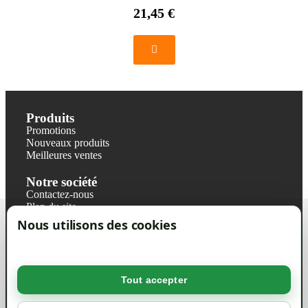
21,45 €
Produits
Promotions
Nouveaux produits
Meilleures ventes
Notre société
Contactez-nous
Plan du site
Magasin
Nous utilisons des cookies
Mentions légales
Conditions générales de ventes
Livraisons et retraits
Politique de confidentialité RGPD
Tout accepter
Votre compte
Mon compte