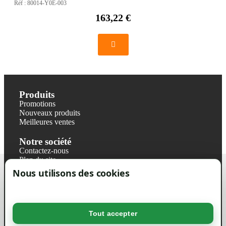
Réf :
80014-Y0E-003
163,22 €
Produits
Promotions
Nouveaux produits
Meilleures ventes
Notre société
Contactez-nous
Plan du site
Magasin
Nous utilisons des cookies
Mentions légales
Conditions générales de ventes
Livraisons et retraits
Politique de confidentialité RGPD
Tout accepter
Votre compte