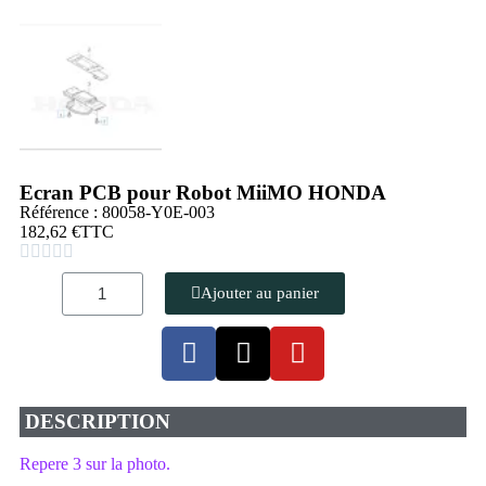
Ecran PCB pour Robot MiiMO HONDA
Référence : 80058-Y0E-003
182,62 €
TTC





Ajouter au panier
DESCRIPTION
Repere 3 sur la photo.