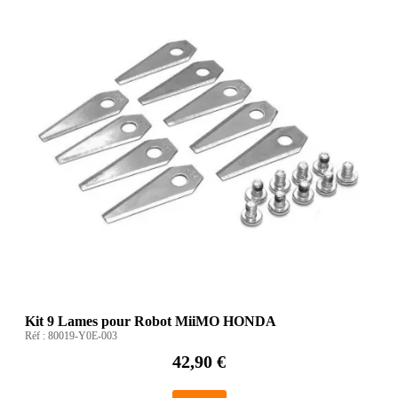
Kit 9 Lames pour Robot MiiMO HONDA
Réf :
80019-Y0E-003
42,90 €