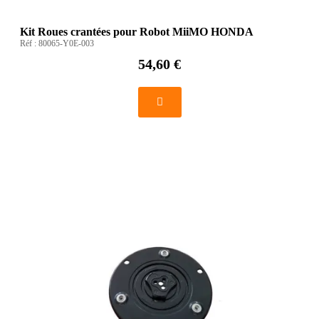
Kit Roues crantées pour Robot MiiMO HONDA
Réf :
80065-Y0E-003
54,60 €