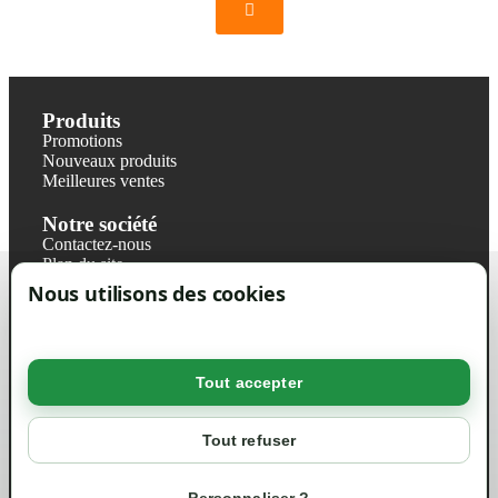
Produits
Promotions
Nouveaux produits
Meilleures ventes
Notre société
Contactez-nous
Plan du site
Magasin
Nous utilisons des cookies
Mentions légales
Conditions générales de ventes
Livraisons et retraits
Politique de confidentialité RGPD
Tout accepter
Votre compte
Mon compte
Tout refuser
Suivi de commande
Informations