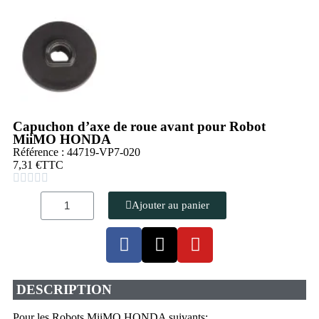
Capuchon d’axe de roue avant pour Robot
MiiMO HONDA
Référence : 44719-VP7-020
7,31 €
TTC





Ajouter au panier
DESCRIPTION
Pour les Robots MiiMO HONDA suivants: