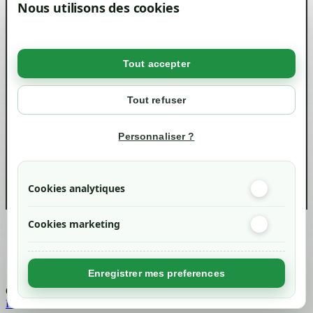
Magasin
Nous utilisons des cookies
Mentions légales
Conditions générales de ventes
Livraisons et retraits
Politique de confidentialité RGPD
Tout accepter
Votre compte
Mon compte
Tout refuser
Suivi de commande
Informations
Personnaliser ?
info@green-tech-shop.com
Cookies analytiques
Cookies marketing
Created by
Nageoconcept
Enregistrer mes preferences
Chargement...
Retour en haut