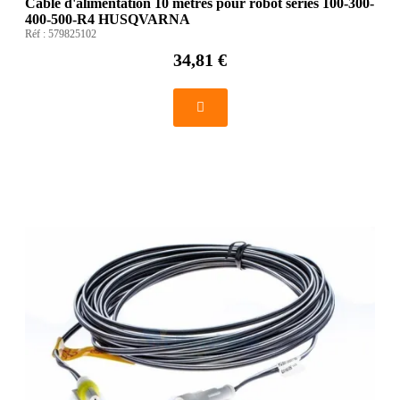
Câble d'alimentation 10 mètres pour robot séries 100-300-
400-500-R4 HUSQVARNA
Réf :
579825102
34,81 €