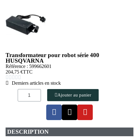
Transformateur pour robot série 400
HUSQVARNA
Référence : 599662601
204,75 €
TTC





Derniers articles en stock
Ajouter au panier
DESCRIPTION