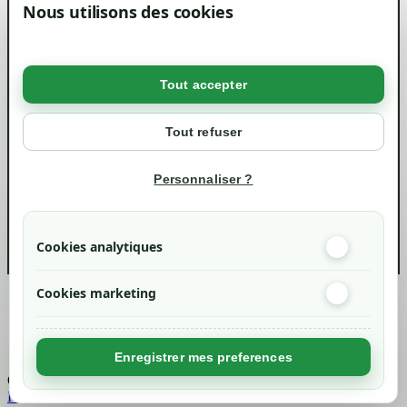
Magasin
Nous utilisons des cookies
Mentions légales
Conditions générales de ventes
Livraisons et retraits
Politique de confidentialité RGPD
Tout accepter
Votre compte
Mon compte
Tout refuser
Suivi de commande
Informations
Personnaliser ?
info@green-tech-shop.com
Cookies analytiques
Cookies marketing
Created by
Nageoconcept
Enregistrer mes preferences
Chargement...
Retour en haut