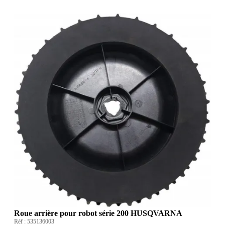
Roue arrière pour robot série 200 HUSQVARNA
Réf :
535136003