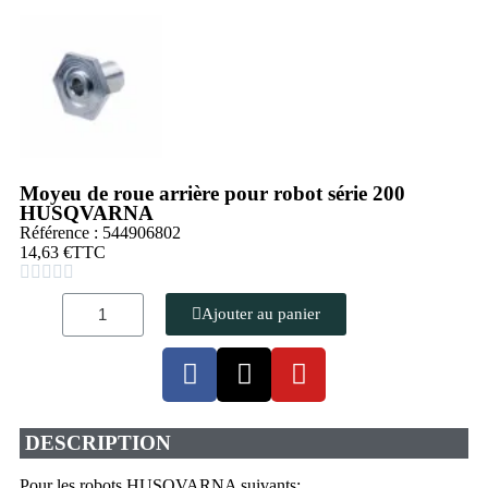
Moyeu de roue arrière pour robot série 200
HUSQVARNA
Référence : 544906802
14,63 €
TTC





Ajouter au panier
DESCRIPTION
Pour les robots HUSQVARNA suivants: