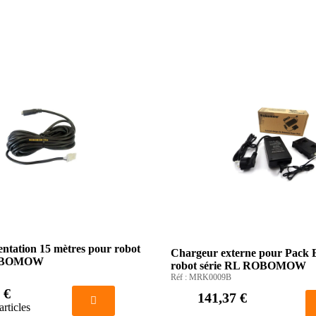
entation 15 mètres pour robot
Chargeur externe pour Pack 
ROBOMOW
robot série RL ROBOMOW
Réf :
MRK0009B
 €
141,37 €
articles