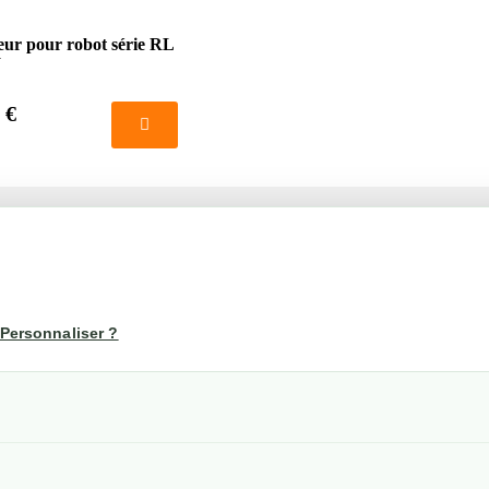
ur pour robot série RL
W
 €
té
Votre compte
us
Mon compte
Personnaliser ?
Suivi de commande
les
nérales de ventes
etraits
confidentialité RGPD