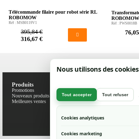
Télécommande filaire pour robot série RL
Transformate
ROBOMOW
ROBOMO
Réf :
MSB0119V1
Réf :
PWS0018B
395,84 €
76,05
316,67 €
Nous utilisons des cookies
Produits
Notre socié
Promotions
Contactez-no
Tout accepter
Tout refuser
Nouveaux produits
Plan du site
Meilleures ventes
Magasin
Mentions léga
Conditions gé
Cookies analytiques
Livraisons et r
Politique de 
Cookies marketing