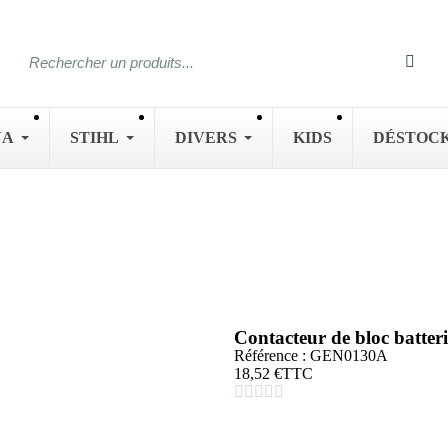
NA
STIHL
DIVERS
KIDS
DÉSTOC
Contacteur de bloc batt
Référence : GEN0130A
18,52 €
TTC




