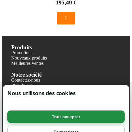
195,49 €
Produits
Promotions
Nouveaux produits
Meilleures ventes
Notre société
Contactez-nous
Plan du site
Magasin
Nous utilisons des cookies
Mentions légales
Conditions générales de ventes
Livraisons et retraits
Politique de confidentialité RGPD
Tout accepter
Votre compte
Mon compte