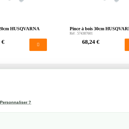
is 20cm HUSQVARNA
Pince à bois 30cm HUSQVA
Réf :
574387601
 €
68,24 €
té
Votre compte
us
Mon compte
Personnaliser ?
Suivi de commande
les
nérales de ventes
etraits