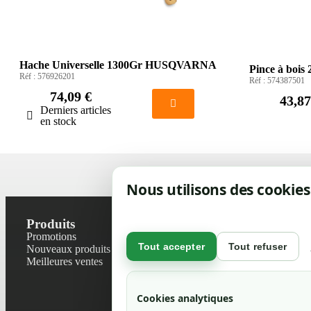
Hache Universelle 1300Gr HUSQVARNA
Pince à bo
Réf :
576926201
Réf :
574387501
74,09 €
43,87
Derniers articles
en stock
Nous utilisons des cookies
Produits
Notre socié
Promotions
Contactez-no
Tout accepter
Tout refuser
Nouveaux produits
Plan du site
Meilleures ventes
Magasin
Mentions léga
Conditions gé
Cookies analytiques
Livraisons et r