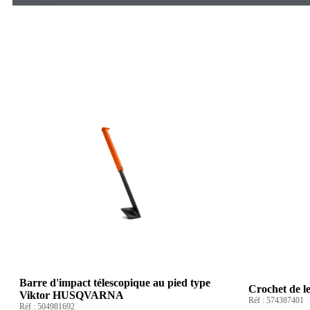
Barre d'impact télescopique au pied type
Crochet de
Viktor HUSQVARNA
Réf :
574387401
Réf :
504981692