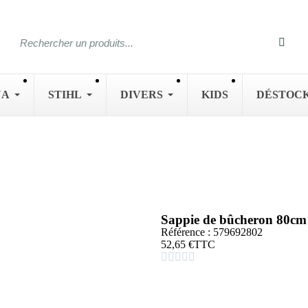
NA
STIHL
DIVERS
KIDS
DÉSTOC
Sappie de bûcheron 8
Référence : 579692802
52,65 €
TTC




