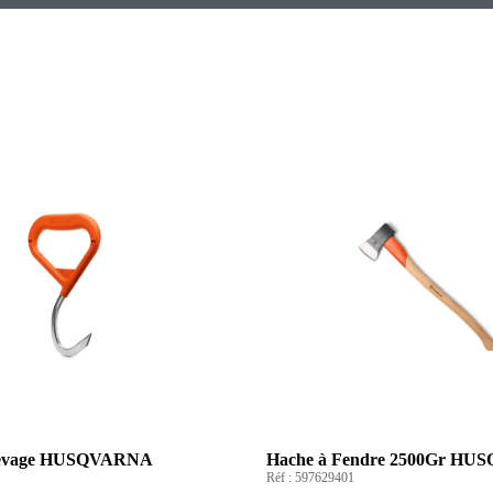
 levage HUSQVARNA
Hache à Fendre 2500Gr H
Réf :
597629401