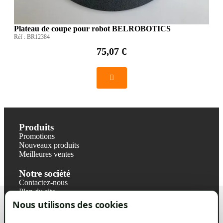
Plateau de coupe pour robot BELROBOTICS
Réf :
BR12384
75,07 €
Produits
Promotions
Nouveaux produits
Meilleures ventes
Notre société
Contactez-nous
Plan du site
Magasin
Nous utilisons des cookies
Mentions légales
Conditions générales de ventes