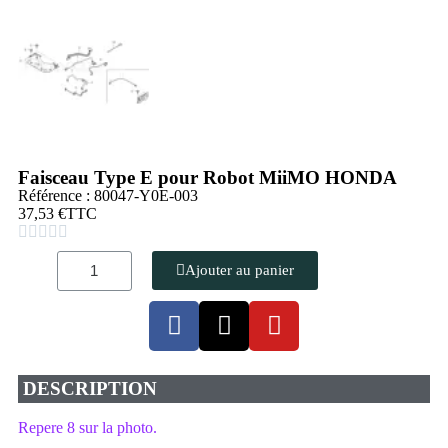
Faisceau Type E pour Robot MiiMO HONDA
Référence : 80047-Y0E-003
37,53 €
TTC





Ajouter au panier
DESCRIPTION
Repere 8 sur la photo.