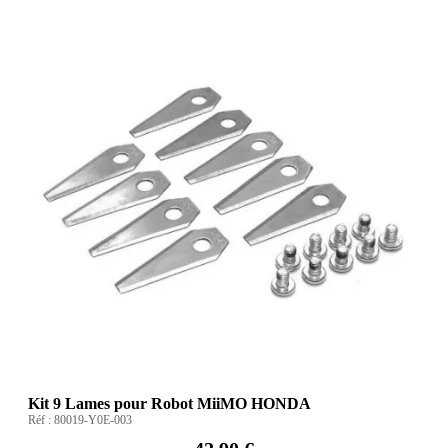
Kit 9 Lames pour Robot MiiMO HONDA
Réf :
80019-Y0E-003