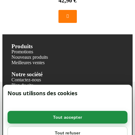
42,90 €
Produits
Promotions
Nouveaux produits
Meilleures ventes
Notre société
Contactez-nous
Plan du site
Magasin
Nous utilisons des cookies
Mentions légales
Conditions générales de ventes
Livraisons et retraits
Politique de confidentialité RGPD
Tout accepter
Votre compte
Mon compte
Tout refuser
Suivi de commande