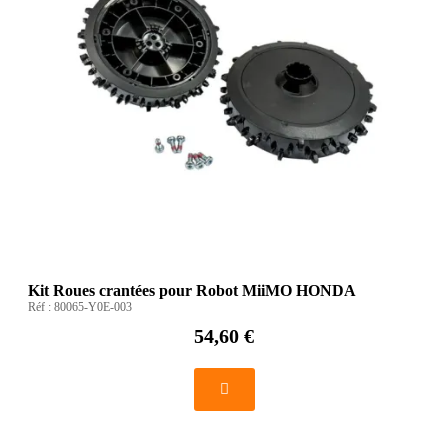
Kit Roues crantées pour Robot MiiMO HONDA
Réf :
80065-Y0E-003
54,60 €