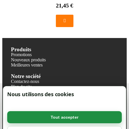
21,45 €
Produits
Promotions
Nouveaux produits
Meilleures ventes
Notre société
Contactez-nous
Plan du site
Magasin
Nous utilisons des cookies
Mentions légales
Conditions générales de ventes
Livraisons et retraits
Politique de confidentialité RGPD
Tout accepter
Votre compte
Mon compte