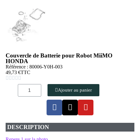
Couvercle de Batterie pour Robot MiiMO
HONDA
Référence : 80006-Y0H-003
49,73 €
TTC





Ajouter au panier
DESCRIPTION
Repere 1 sur la photo.