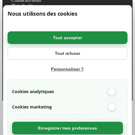
Contactez-nous
Plan du site
Magasin
Nous utilisons des cookies
Mentions légales
Conditions générales de ventes
Livraisons et retraits
Politique de confidentialité RGPD
Tout accepter
Votre compte
Mon compte
Tout refuser
Suivi de commande
Informations
Personnaliser ?
info@green-tech-shop.com
Cookies analytiques
Cookies marketing
Created by
Nageoconcept
Enregistrer mes preferences