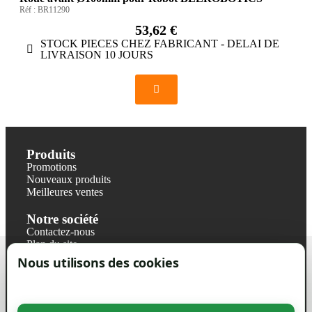
Réf :
BR11290
53,62 €
STOCK PIECES CHEZ FABRICANT - DELAI DE
LIVRAISON 10 JOURS
Produits
Promotions
Nouveaux produits
Meilleures ventes
Notre société
Contactez-nous
Plan du site
Magasin
Nous utilisons des cookies
Mentions légales
Conditions générales de ventes
Livraisons et retraits
Politique de confidentialité RGPD