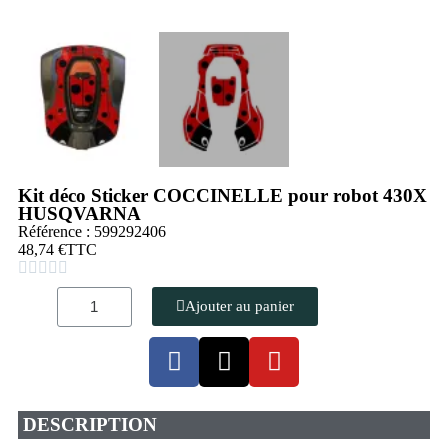
Kit déco Sticker COCCINELLE pour robot 430X
HUSQVARNA
Référence : 599292406
48,74 €
TTC





Ajouter au panier
DESCRIPTION